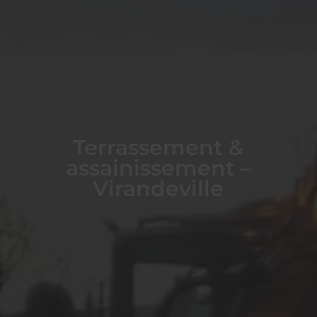
Terrassement &
assainissement –
Virandeville